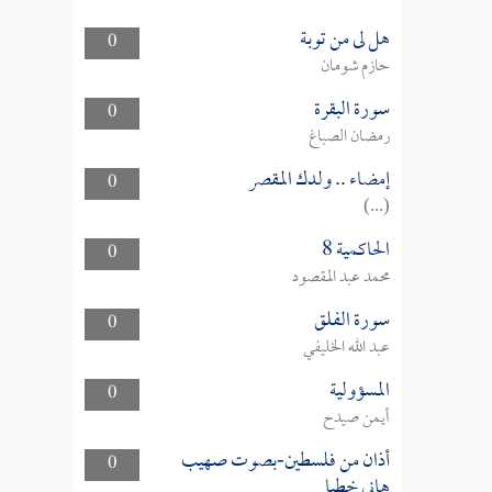
هل لى من توبة
0
حازم شومان
سورة البقرة
0
رمضان الصباغ
إمضاء .. ولدك المقصر
0
(...)
الحاكمية 8
0
محمد عبد المقصود
سورة الفلق
0
عبد الله الخليفي
المسؤولية
0
أيمن صيدح
أذان من فلسطين-بصوت صهيب
0
هاني خطبا