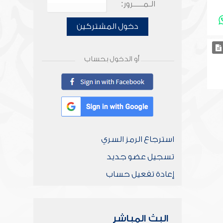
الـمـــــرور:
دخول المشتركين
أو الدخول بحساب
استرجاع الرمز السري
تسجيل عضو جديد
إعادة تفعيل حساب
البث المباشر