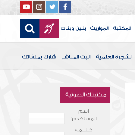
المكتبة
المواريث
بنين وبنات
الشجرة العلمية
البث المباشر
شارك بملفاتك
مكتبتك الصوتية
اسم
المستخدم:
كـلـــمـة