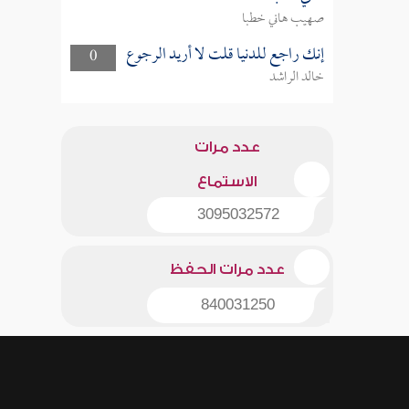
صهيب هاني خطبا
إنك راجع للدنيا قلت لا أريد الرجوع
0
خالد الراشد
عدد مرات
الاستماع
3095032572
عدد مرات الحفظ
840031250