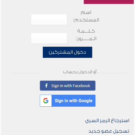
اسم
المستخدم:
كـلـــمـة
الـمـــــرور:
دخول المشتركين
أو الدخول بحساب
استرجاع الرمز السري
تسجيل عضو جديد