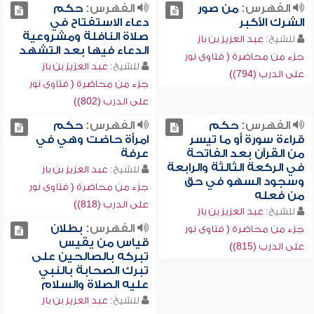
الفهرس:
من صور
الفهرس:
حكم
الشرك الأكبر
دعاء الاستفتاح في
صلاة النافلة ومشروعية
للشيخ:
عبد العزيز بن باز
الدعاء فيها بعد التشهد
جزء من محاضرة ( فتاوى نور
للشيخ:
عبد العزيز بن باز
على الدرب (794))
جزء من محاضرة ( فتاوى نور
على الدرب (802))
الفهرس:
حكم
الفهرس:
حكم
قراءة سورة أو ما تيسر
امرأة حاضت وهي في
من القرآن بعد الفاتحة
عرفة
في الركعة الثالثة والرابعة
للشيخ:
عبد العزيز بن باز
وسجود السهو في حق
جزء من محاضرة ( فتاوى نور
من فعله
على الدرب (818))
للشيخ:
عبد العزيز بن باز
الفهرس:
بطلان
جزء من محاضرة ( فتاوى نور
قياس من يقيس
على الدرب (815))
تبركه بالصالحين على
تبرك الصحابة بالنبي
عليه الصلاة والسلام
للشيخ:
عبد العزيز بن باز