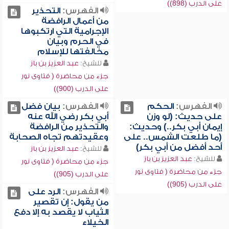
على الدرب (898))
الفهرس:
التحذير
من أعمال الرافضة
الإجرامية التي ارتكبوها
في الحرم وبيان
مخالفتها للإسلام
للشيخ:
عبد العزيز بن باز
جزء من محاضرة ( فتاوى نور
على الدرب (900))
الفهرس:
الحكم
الفهرس:
بيان فضل
على حديث: (لو وزن
أبي بكر رضي الله عنه
إيمان أبي بكر..) وحديث:
والتحذير من الرافضة
(ما طلعت الشمس.. على
وعقيدتهم تجاه الصحابة
أحد أفضل من أبي بكر)
للشيخ:
عبد العزيز بن باز
للشيخ:
عبد العزيز بن باز
جزء من محاضرة ( فتاوى نور
جزء من محاضرة ( فتاوى نور
على الدرب (905))
على الدرب (905))
الفهرس:
الرد على
من يقول: إن تقصير
الثياب لا يقصد به إلا دفع
الخيلاء