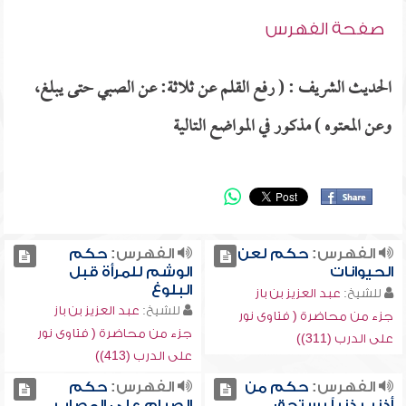
صفحة الفهرس
الحديث الشريف : ( رفع القلم عن ثلاثة: عن الصبي حتى يبلغ،
وعن المعتوه ) مذكور في المواضع التالية
الفهرس:
حكم لعن
الفهرس:
حكم
الحيوانات
الوشم للمرأة قبل
البلوغ
للشيخ:
عبد العزيز بن باز
للشيخ:
عبد العزيز بن باز
جزء من محاضرة ( فتاوى نور
جزء من محاضرة ( فتاوى نور
على الدرب (311))
على الدرب (413))
الفهرس:
حكم من
الفهرس:
حكم
أذنب ذنباً يستحق
الصيام على المصاب