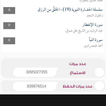
محمد حسين يعقوب
سلسلة الحضارة النبوية (19) - الخَلقُ من الرزق
0
زغلول النجار
سورة الإنفطار
0
عبد الرشيد بن الشيخ علي صوفي
سورة النبأ
0
أحمد المعصراوي
عدد مرات
3095027355
الاستماع
عدد مرات الحفظ
839976514