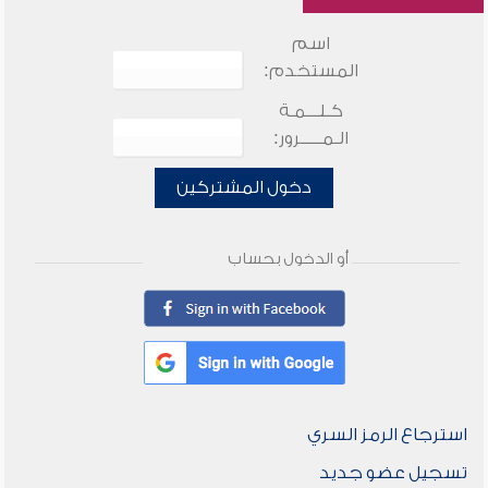
اسم
المستخدم:
كـلـــمـة
الـمـــــرور:
دخول المشتركين
أو الدخول بحساب
استرجاع الرمز السري
تسجيل عضو جديد