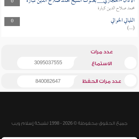
الأذان -الحجازي__ بصوت الشيخ محمد صلاح الدين كبارة
0
محمد صلاح الدين كبارة
الليالي الخوالي
0
(...)
عدد مرات
3095037555
الاستماع
عدد مرات الحفظ
840082647
جميع الحقوق محفوظة © 2026 - 1998 لشبكة إسلام ويب