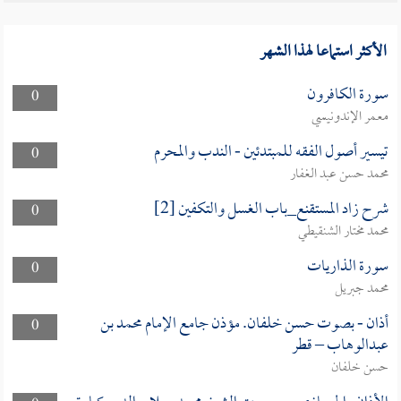
الأكثر استماعا لهذا الشهر
سورة الكافرون
0
معمر الإندونيسي
تيسير أصول الفقه للمبتدئين - الندب والمحرم
0
محمد حسن عبد الغفار
شرح زاد المستقنع_باب الغسل والتكفين [2]
0
محمد مختار الشنقيطي
سورة الذاريات
0
محمد جبريل
أذان - بصوت حسن خلفان. مؤذن جامع الإمام محمد بن
0
عبدالوهاب – قطر
حسن خلفان