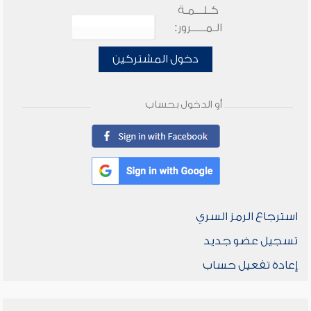
كـلـــمـة
الـمـــــرور:
دخول المشتركين
أو الدخول بحساب
استرجاع الرمز السري
تسجيل عضو جديد
إعادة تفعيل حساب