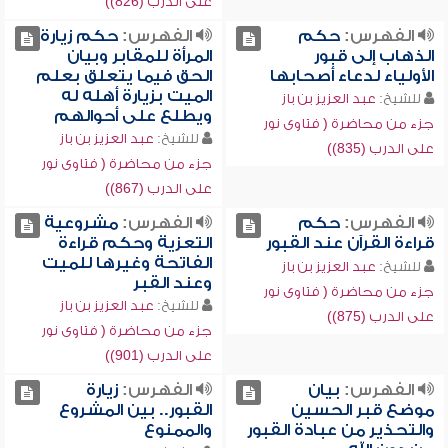
على الدرب (826))
الفهرس:
حكم
الفهرس:
حكم زيارة
الذهاب إلى قبور
المرأة للمقابر وبيان
الأولياء لدعاء أصحابها
الحق فيما يتعلق بعلم
الميت بزيارة أهله له
للشيخ:
عبد العزيز بن باز
ويطلع على أحوالهم
جزء من محاضرة ( فتاوى نور
للشيخ:
عبد العزيز بن باز
على الدرب (835))
جزء من محاضرة ( فتاوى نور
على الدرب (867))
الفهرس:
حكم
الفهرس:
مشروعية
قراءة القرآن عند القبور
التعزية وحكم قراءة
الفاتحة وغيرها للميت
للشيخ:
عبد العزيز بن باز
وعند القبر
جزء من محاضرة ( فتاوى نور
للشيخ:
عبد العزيز بن باز
على الدرب (875))
جزء من محاضرة ( فتاوى نور
على الدرب (901))
الفهرس:
بيان
الفهرس:
زيارة
موضع قبر الحسين
القبور.. بين المشروع
والتحذير من عبادة القبور
والممنوع