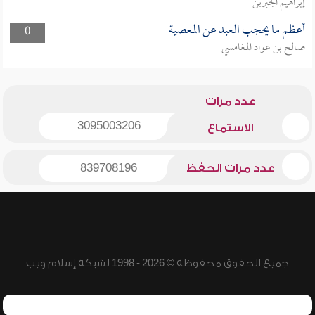
إبراهيم الجبرين
أعظم ما يحجب العبد عن المعصية
0
صالح بن عواد المغامسي
عدد مرات
3095003206
الاستماع
عدد مرات الحفظ
839708196
جميع الحقوق محفوظة © 2026 - 1998 لشبكة إسلام ويب