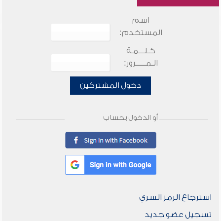
اسم
المستخدم:
كـلـــمـة
الـمـــــرور:
دخول المشتركين
أو الدخول بحساب
استرجاع الرمز السري
تسجيل عضو جديد