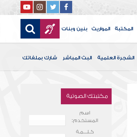
المكتبة
المواريث
بنين وبنات
الشجرة العلمية
البث المباشر
شارك بملفاتك
مكتبتك الصوتية
اسم
المستخدم:
كـلـــمـة