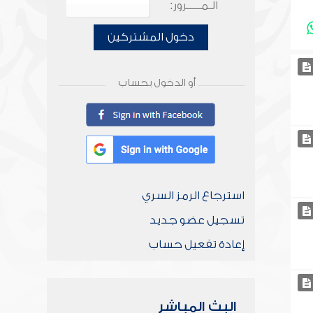
الـمـــــرور:
دخول المشتركين
أو الدخول بحساب
استرجاع الرمز السري
تسجيل عضو جديد
إعادة تفعيل حساب
البث المباشر