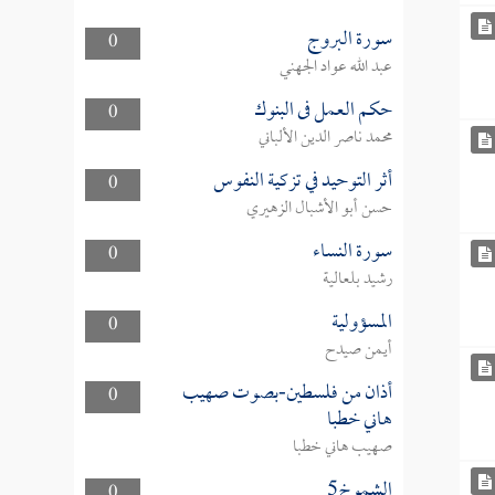
سورة البروج
0
عبد الله عواد الجهني
حكم العمل فى البنوك
0
محمد ناصر الدين الألباني
أثر التوحيد في تزكية النفوس
0
حسن أبو الأشبال الزهيري
سورة النساء
0
رشيد بلعالية
المسؤولية
0
أيمن صيدح
أذان من فلسطين-بصوت صهيب
0
هاني خطبا
صهيب هاني خطبا
الشموخ5
0