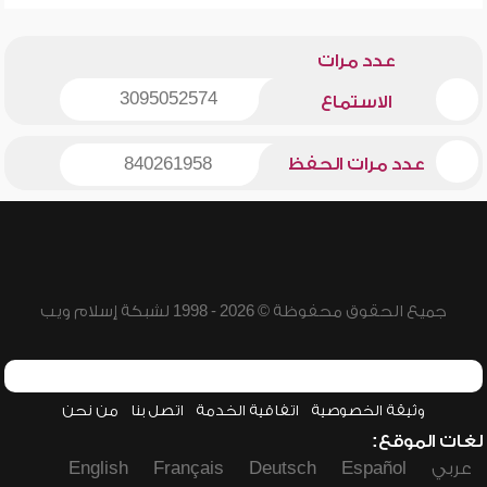
عدد مرات
3095052574
الاستماع
عدد مرات الحفظ
840261958
جميع الحقوق محفوظة © 2026 - 1998 لشبكة إسلام ويب
وثيقة الخصوصية
اتفاقية الخدمة
اتصل بنا
من نحن
لغات الموقع:
عربي
Español
Deutsch
Français
English