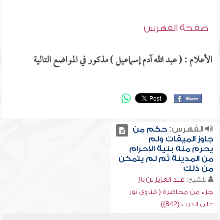
صفحة الفهرس
الأعلام : ( عبد الله آدم إسماعيل ) مذكور في المواضع التالية
الفهرس:
حكم من
جاوز الميقات ولم
يحرم منه بنية الإحرام
من المدينة ثم لم يتمكن
من ذلك
للشيخ:
عبد العزيز بن باز
جزء من محاضرة ( فتاوى نور
على الدرب (842))