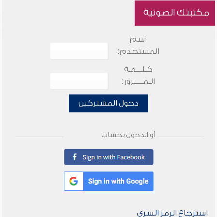
مكتبتك الصوتية
اسم
المستخدم:
كـلـــمـة
الـمـــــرور:
دخول المشتركين
أو الدخول بحساب
استرجاع الرمز السري