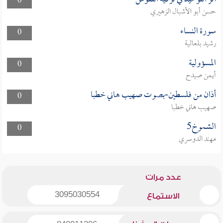
0
حسن أبو الأشبال الزهيري
سورة النساء
0
رشيد بلعالية
المسؤولية
0
أيمن صيدح
أذان من فلسطين-بصوت صهيب هاني خطبا
0
صهيب هاني خطبا
الشموخ5
0
مهند الدوسري
عدد مرات
3095030554
الاستماع