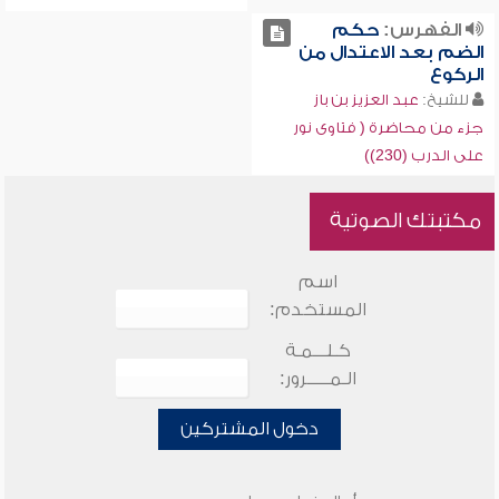
الفهرس:
حكم
الضم بعد الاعتدال من
الركوع
للشيخ:
عبد العزيز بن باز
جزء من محاضرة ( فتاوى نور
على الدرب (230))
مكتبتك الصوتية
اسم
المستخدم:
كـلـــمـة
الـمـــــرور:
دخول المشتركين