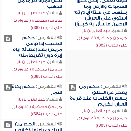
قوله تعالى: (لذي خلق
لبس المرأة حزاماً من
السموات والأرض وما
الذهب
بينهما في ستة أيام ثم
للشيخ:
عبد العزيز بن باز
استوى على العرش
جزء من محاضرة ( فتاوى نور
الرحمن فاسأل به خبيرًا)
على الدرب (382))
للشيخ:
عبد العزيز بن باز
الفهرس:
حكم
جزء من محاضرة ( فتاوى نور
الطبيب إذا توفي
على الدرب (382))
مريض بعد إعطائه إياه
إبرة دون تفريط منه
للشيخ:
عبد العزيز بن باز
جزء من محاضرة ( فتاوى نور
على الدرب (383))
الفهرس:
حكم من
الفهرس:
حكم زكاة
يعجز عن النطق
الثمار
ببعض الكلمات عند قراءة
للشيخ:
عبد العزيز بن باز
القرآن الكريم
جزء من محاضرة ( فتاوى نور
للشيخ:
عبد العزيز بن باز
على الدرب (384))
جزء من محاضرة ( فتاوى نور
الفهرس:
الحذر من
على الدرب (383))
الرياء ومراعاة الإخلاص