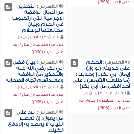
على الدرب (898))
الفهرس:
التحذير
من أعمال الرافضة
الإجرامية التي ارتكبوها
في الحرم وبيان
مخالفتها للإسلام
للشيخ:
عبد العزيز بن باز
جزء من محاضرة ( فتاوى نور
على الدرب (900))
الفهرس:
الحكم
الفهرس:
بيان فضل
على حديث: (لو وزن
أبي بكر رضي الله عنه
إيمان أبي بكر..) وحديث:
والتحذير من الرافضة
(ما طلعت الشمس.. على
وعقيدتهم تجاه الصحابة
أحد أفضل من أبي بكر)
للشيخ:
عبد العزيز بن باز
للشيخ:
عبد العزيز بن باز
جزء من محاضرة ( فتاوى نور
جزء من محاضرة ( فتاوى نور
على الدرب (905))
على الدرب (905))
الفهرس:
الرد على
من يقول: إن تقصير
الثياب لا يقصد به إلا دفع
الخيلاء