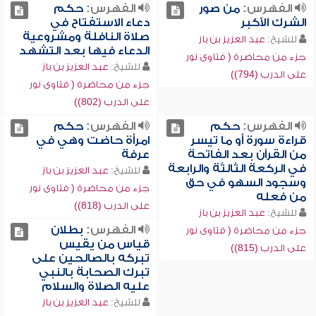
الفهرس:
من صور
الفهرس:
حكم
الشرك الأكبر
دعاء الاستفتاح في
صلاة النافلة ومشروعية
للشيخ:
عبد العزيز بن باز
الدعاء فيها بعد التشهد
جزء من محاضرة ( فتاوى نور
للشيخ:
عبد العزيز بن باز
على الدرب (794))
جزء من محاضرة ( فتاوى نور
على الدرب (802))
الفهرس:
حكم
الفهرس:
حكم
قراءة سورة أو ما تيسر
امرأة حاضت وهي في
من القرآن بعد الفاتحة
عرفة
في الركعة الثالثة والرابعة
للشيخ:
عبد العزيز بن باز
وسجود السهو في حق
جزء من محاضرة ( فتاوى نور
من فعله
على الدرب (818))
للشيخ:
عبد العزيز بن باز
الفهرس:
بطلان
جزء من محاضرة ( فتاوى نور
قياس من يقيس
على الدرب (815))
تبركه بالصالحين على
تبرك الصحابة بالنبي
عليه الصلاة والسلام
للشيخ:
عبد العزيز بن باز