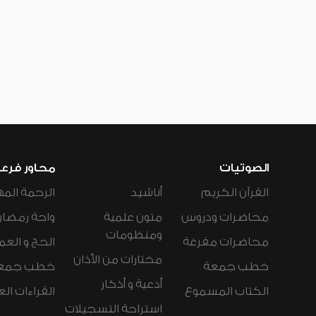
الصوتيات
محاور فرع
القرآن الكريم
أناشيد
الرحمة المه
محاضرات ودروس
متون علمية
واحة رمضان
ومنظومات
محاضرات مفرغة
الحج و العم
مختارات من الأذان
خطب جمعة
خطب جمع
أدعية و أذكار
الكتاب المسموع
القراءات ال
استراحة التسجيلات