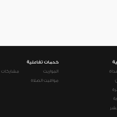
ية
خدمات تفاعلية
داة
المواريث
مشاركات ال
مواقيت الصلاة
رة
ة
عشر