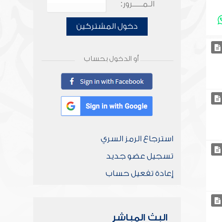
الـمـــــرور:
دخول المشتركين
أو الدخول بحساب
استرجاع الرمز السري
تسجيل عضو جديد
إعادة تفعيل حساب
البث المباشر