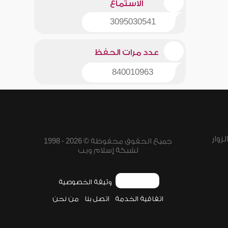
الاستماع
3095030541
عدد مرات الحفظ
840010963
زوار
جميع الحقوق محفوظة © 2026 - 1998
لشبكة إسلام ويب
وثيقة الخصوصية
اتفاقية الخدمة
اتصل بنا
من نحن