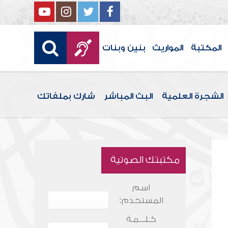
المكتبة
المواريث
بنين وبنات
الشجرة العلمية
البث المباشر
شارك بملفاتك
مكتبتك الصوتية
اسم
المستخدم:
كـلـــمـة