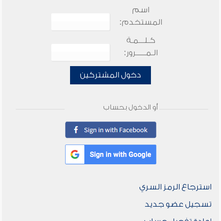
اسم
المستخدم:
كـلـــمـة
الـمـــــرور:
دخول المشتركين
أو الدخول بحساب
استرجاع الرمز السري
تسجيل عضو جديد