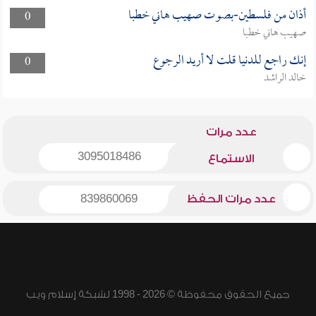
أذان من فلسطين-بصوت صهيب هاني خطبا
0
صهيب هاني خطبا
إنك راجع للدنيا قلت لا أريد الرجوع
0
خالد الراشد
عدد مرات
3095018486
الاستماع
عدد مرات الحفظ
839860069
جميع الحقوق محفوظة © 2026 - 1998 لشبكة إسلام ويب