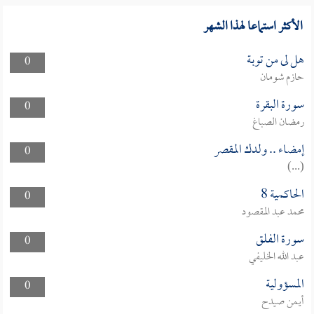
الأكثر استماعا لهذا الشهر
هل لى من توبة
0
حازم شومان
سورة البقرة
0
رمضان الصباغ
إمضاء .. ولدك المقصر
0
(...)
الحاكمية 8
0
محمد عبد المقصود
سورة الفلق
0
عبد الله الخليفي
المسؤولية
0
أيمن صيدح