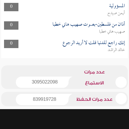
المسؤولية
0
أيمن صيدح
أذان من فلسطين-بصوت صهيب هاني خطبا
0
صهيب هاني خطبا
إنك راجع للدنيا قلت لا أريد الرجوع
0
خالد الراشد
عدد مرات
3095022098
الاستماع
عدد مرات الحفظ
839919728