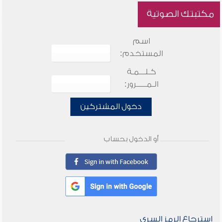
مكتبتك الصوتية
اسم
المستخدم:
كـلـــمـة
الـمـــــرور:
دخول المشتركين
أو الدخول بحساب
استرجاع الرمز السري