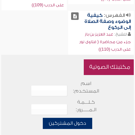
على الدرب (109))
الفهرس:
كيفية
الوضوء وصفة الصلاة
إلى الركوع
للشيخ:
عبد العزيز بن باز
جزء من محاضرة ( فتاوى نور
على الدرب (110))
مكتبتك الصوتية
اسم
المستخدم:
كـلـــمـة
الـمـــــرور:
دخول المشتركين