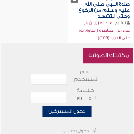
صلاة النبي صلى الله
عليه وسلم من الركوع
وحتى التشهد
للشيخ:
عبد العزيز بن باز
جزء من محاضرة ( فتاوى نور
على الدرب (109))
مكتبتك الصوتية
اسم
المستخدم:
كـلـــمـة
الـمـــــرور:
دخول المشتركين
أو الدخول بحساب