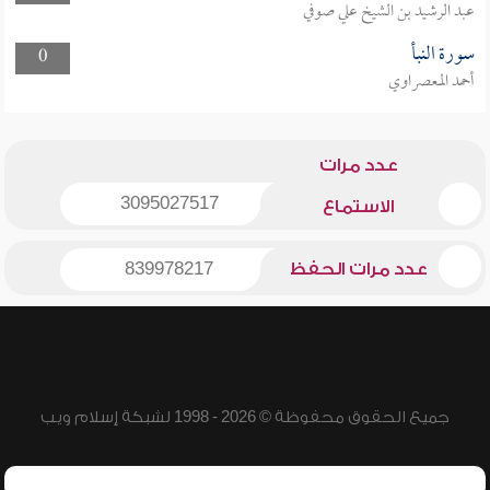
عبد الرشيد بن الشيخ علي صوفي
سورة النبأ
0
أحمد المعصراوي
عدد مرات
3095027517
الاستماع
عدد مرات الحفظ
839978217
جميع الحقوق محفوظة © 2026 - 1998 لشبكة إسلام ويب