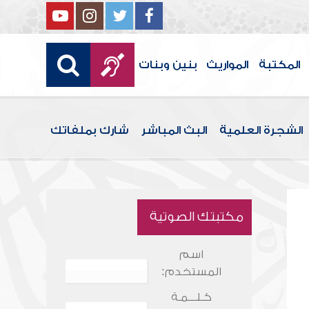
المكتبة
المواريث
بنين وبنات
الشجرة العلمية
البث المباشر
شارك بملفاتك
مكتبتك الصوتية
اسم
المستخدم:
كـلـــمـة