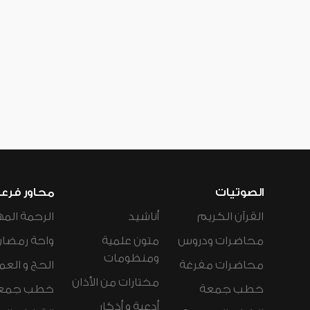
الصوتيات
محاور فرع
القرآن الكريم
أناشيد
الرحمة المه
محاضرات ودروس
متون علمية
واحة رمضان
ومنظومات
محاضرات مفرغة
الحج و العم
مختارات من الأذان
خطب جمعة
خطب جمع
أدعية و أذكار