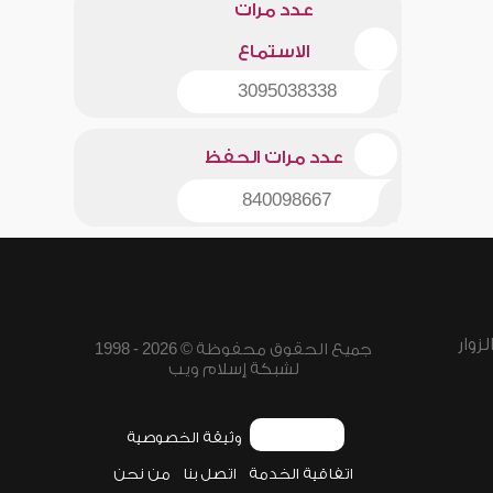
عدد مرات
الاستماع
3095038338
عدد مرات الحفظ
840098667
زوار
جميع الحقوق محفوظة © 2026 - 1998
لشبكة إسلام ويب
وثيقة الخصوصية
اتفاقية الخدمة
اتصل بنا
من نحن