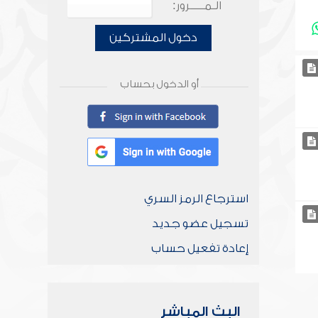
الـمـــــرور:
دخول المشتركين
أو الدخول بحساب
استرجاع الرمز السري
تسجيل عضو جديد
إعادة تفعيل حساب
البث المباشر