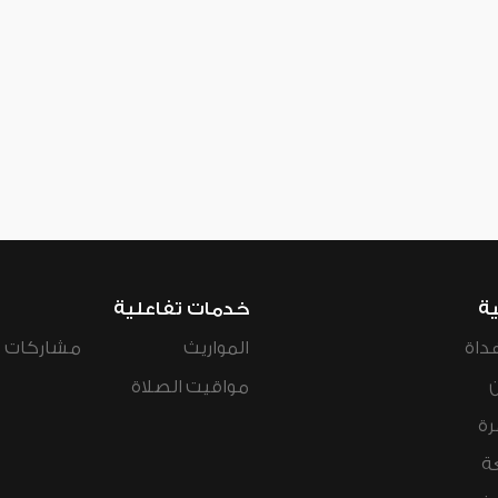
ية
خدمات تفاعلية
داة
المواريث
مشاركات ال
مواقيت الصلاة
رة
ة