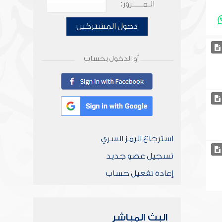
الـمـــــرور:
دخول المشتركين
أو الدخول بحساب
استرجاع الرمز السري
تسجيل عضو جديد
إعادة تفعيل حساب
البث المباشر