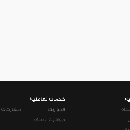
ية
خدمات تفاعلية
داة
المواريث
مشاركات ال
مواقيت الصلاة
رة