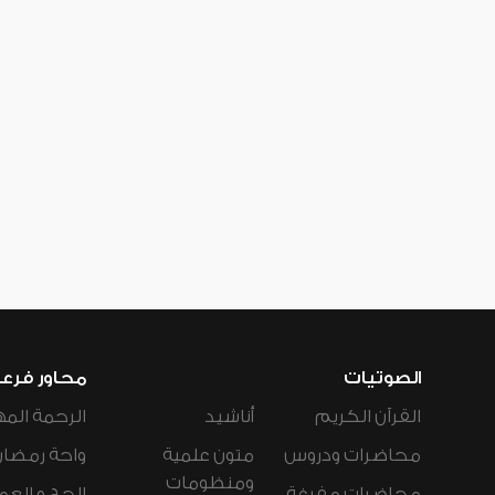
الصوتيات
محاور فرع
القرآن الكريم
أناشيد
الرحمة المه
محاضرات ودروس
متون علمية
واحة رمضان
ومنظومات
محاضرات مفرغة
الحج و العم