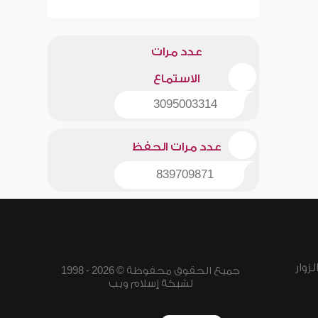
عدد مرات
الاستماع
3095003314
عدد مرات الحفظ
839709871
زوار
جميع الحقوق محفوظة © 2026 - 1998
لشبكة إسلام ويب