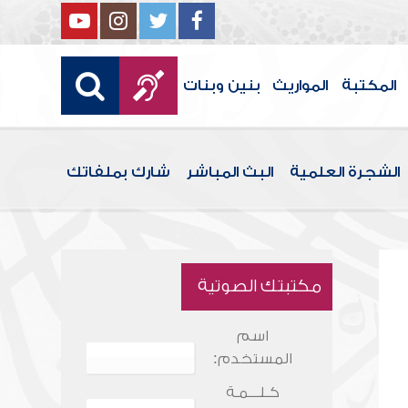
المكتبة
المواريث
بنين وبنات
الشجرة العلمية
البث المباشر
شارك بملفاتك
مكتبتك الصوتية
اسم
المستخدم:
كـلـــمـة