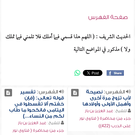
صفحة الفهرس
الحديث الشريف : ( اللهم هذا قسمي فيما أملك فلا تلمني فيما تملك
ولا ) مذكور في المواضع التالية
الفهرس:
نصيحة
الفهرس:
تفسير
لأب تزوج مرة أخرى
قوله تعالى: (فإن
وأهمل الأولى وأولادها
خفتم ألا تقسطوا في
اليتامى فانكحوا ما طاب
للشيخ:
عبد العزيز بن باز
لكم من النساء...)
جزء من محاضرة ( فتاوى نور
للشيخ:
عبد العزيز بن باز
على الدرب (422))
جزء من محاضرة ( فتاوى نور