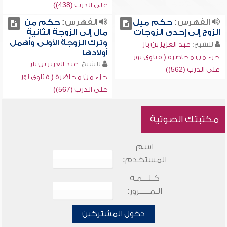
على الدرب (438))
الفهرس:
حكم ميل
الفهرس:
حكم من
الزوج إلى إحدى الزوجات
مال إلى الزوجة الثانية
وترك الزوجة الأولى وأهمل
للشيخ:
عبد العزيز بن باز
أولادها
جزء من محاضرة ( فتاوى نور
للشيخ:
عبد العزيز بن باز
على الدرب (562))
جزء من محاضرة ( فتاوى نور
على الدرب (567))
مكتبتك الصوتية
اسم
المستخدم:
كـلـــمـة
الـمـــــرور:
دخول المشتركين