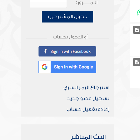
الـمـــــرور:
دخول المشتركين
أو الدخول بحساب
استرجاع الرمز السري
تسجيل عضو جديد
إعادة تفعيل حساب
البث المباشر