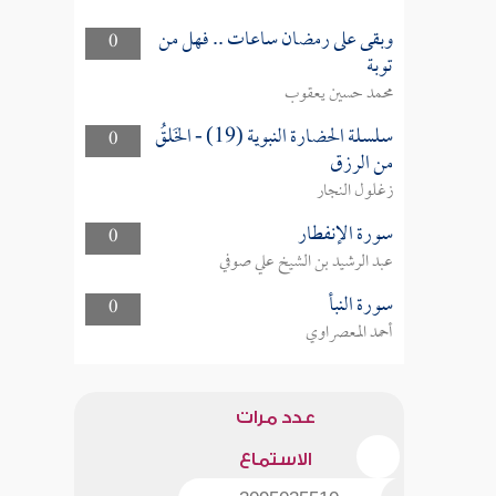
وبقى على رمضان ساعات .. فهل من
0
توبة
محمد حسين يعقوب
سلسلة الحضارة النبوية (19) - الخَلقُ
0
من الرزق
زغلول النجار
سورة الإنفطار
0
عبد الرشيد بن الشيخ علي صوفي
سورة النبأ
0
أحمد المعصراوي
عدد مرات
الاستماع