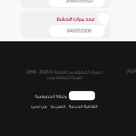
3095035510
عدد مرات الحفظ
840053306
زوار
جميع الحقوق محفوظة © 2026 - 1998
لشبكة إسلام ويب
وثيقة الخصوصية
اتفاقية الخدمة
اتصل بنا
من نحن