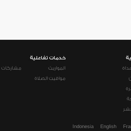
ية
خدمات تفاعلية
داة
المواريث
مشاركات ال
مواقيت الصلاة
رة
ة
عشر
Indonesia
English
Fra