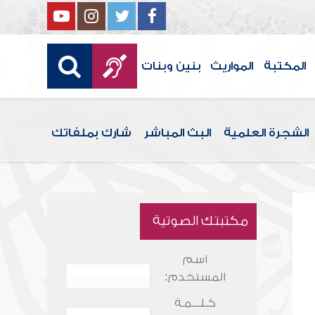
المكتبة
المواريث
بنين وبنات
الشجرة العلمية
البث المباشر
شارك بملفاتك
مكتبتك الصوتية
اسم
المستخدم:
كـلـــمـة