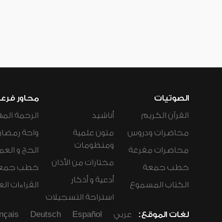
الصوتيات
محاور فرع
القرآن الكريم
أناشيد
الرحمة المه
محاضرات ودروس
متون علمية
واحة رمضان
ومنظومات
محاضرات مفرغة
الحج و العم
مختارات من الأذان
خطب جمعة
خطب جمع
أدعية و أذكار
الكتاب المسموع
القراءات ال
استراحة التسجيلات
لغات الموقع:
عربي
Español
Deutsch
nçais