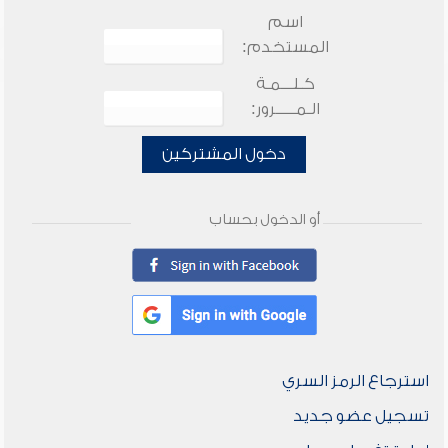
اسم
المستخدم:
كـلـــمـة
الـمـــــرور:
دخول المشتركين
أو الدخول بحساب
استرجاع الرمز السري
تسجيل عضو جديد