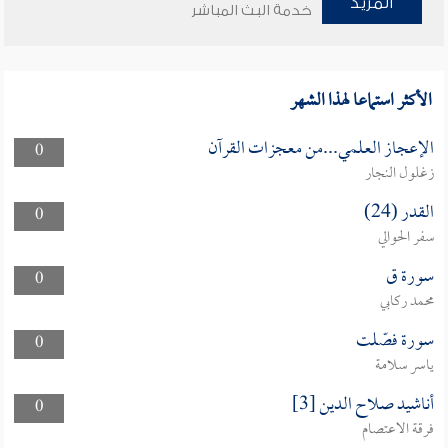
المزيد
خدمة البث المباشر
الأكثر استماعا لهذا الشهر
الإعجاز العلمي...من معجزات القرآن
0
زغلول النجار
القدر (24)
0
سفر الحوالي
سورة ق
0
محمد ركابي
سورة فصّلت
0
ياسر سلامة
أناشيد صلاح الدين [3]
0
فرقة الاعتصام