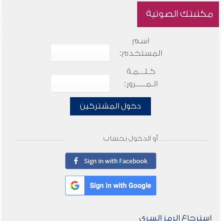
مكتبتك الصوتية
اسم
المستخدم:
كـلـــمـة
الـمـــــرور:
دخول المشتركين
أو الدخول بحساب
استرجاع الرمز السري