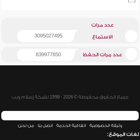
(...)
عدد مرات
3095027495
الاستماع
عدد مرات الحفظ
839977850
جميع الحقوق محفوظة © 2026 - 1998 لشبكة إسلام ويب
وثيقة الخصوصية
اتفاقية الخدمة
اتصل بنا
من نحن
لغات الموقع: