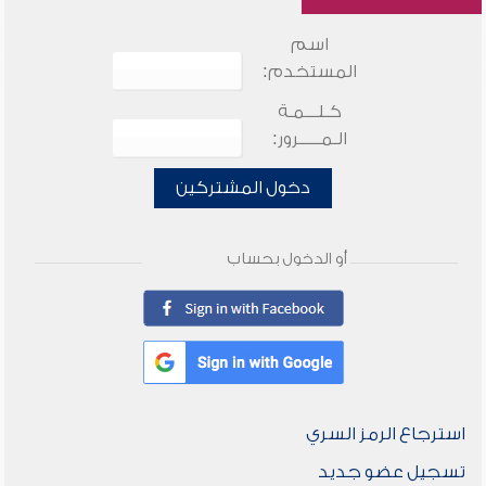
اسم
المستخدم:
كـلـــمـة
الـمـــــرور:
دخول المشتركين
أو الدخول بحساب
استرجاع الرمز السري
تسجيل عضو جديد