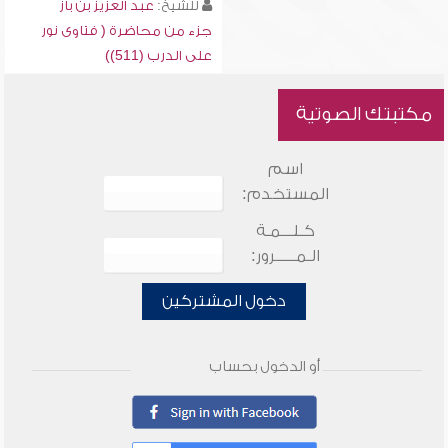
للشيخ:
عبد العزيز بن باز
جزء من محاضرة ( فتاوى نور
على الدرب (511))
مكتبتك الصوتية
اسم
المستخدم:
كـلـــمـة
الـمـــــرور:
دخول المشتركين
أو الدخول بحساب