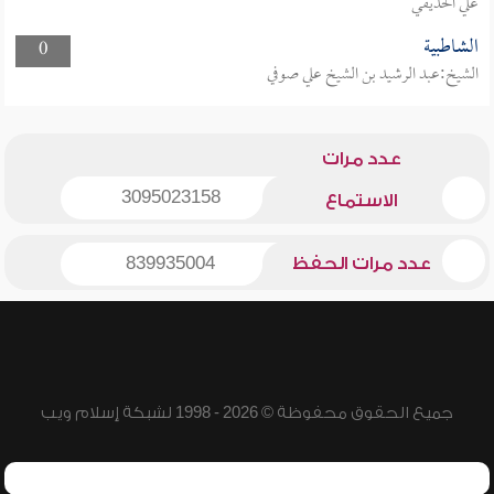
علي الحذيفي
الشاطبية
0
الشيخ:عبد الرشيد بن الشيخ علي صوفي
عدد مرات
3095023158
الاستماع
عدد مرات الحفظ
839935004
جميع الحقوق محفوظة © 2026 - 1998 لشبكة إسلام ويب