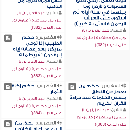
قوله تعالى: (لذي خلق
لبس المرأة حزاماً من
السموات والأرض وما
الذهب
بينهما في ستة أيام ثم
للشيخ:
عبد العزيز بن باز
استوى على العرش
جزء من محاضرة ( فتاوى نور
الرحمن فاسأل به خبيرًا)
على الدرب (382))
للشيخ:
عبد العزيز بن باز
الفهرس:
حكم
جزء من محاضرة ( فتاوى نور
الطبيب إذا توفي
على الدرب (382))
مريض بعد إعطائه إياه
إبرة دون تفريط منه
للشيخ:
عبد العزيز بن باز
جزء من محاضرة ( فتاوى نور
على الدرب (383))
الفهرس:
حكم من
الفهرس:
حكم زكاة
يعجز عن النطق
الثمار
ببعض الكلمات عند قراءة
للشيخ:
عبد العزيز بن باز
القرآن الكريم
جزء من محاضرة ( فتاوى نور
للشيخ:
عبد العزيز بن باز
على الدرب (384))
جزء من محاضرة ( فتاوى نور
الفهرس:
الحذر من
على الدرب (383))
الرياء ومراعاة الإخلاص