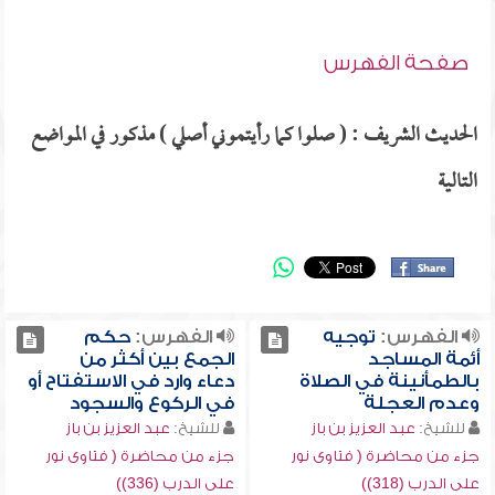
صفحة الفهرس
الحديث الشريف : ( صلوا كما رأيتموني أصلي ) مذكور في المواضع
التالية
الفهرس:
توجيه
الفهرس:
حكم
أئمة المساجد
الجمع بين أكثر من
بالطمأنينة في الصلاة
دعاء وارد في الاستفتاح أو
وعدم العجلة
في الركوع والسجود
للشيخ:
عبد العزيز بن باز
للشيخ:
عبد العزيز بن باز
جزء من محاضرة ( فتاوى نور
جزء من محاضرة ( فتاوى نور
على الدرب (318))
على الدرب (336))