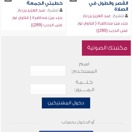
القصر والطول في
خطبتي الجمعة
الصلاة
للشيخ:
عبد العزيز بن باز
للشيخ:
عبد العزيز بن باز
جزء من محاضرة ( فتاوى نور
جزء من محاضرة ( فتاوى نور
على الدرب (289))
على الدرب (280))
مكتبتك الصوتية
اسم
المستخدم:
كـلـــمـة
الـمـــــرور:
دخول المشتركين
أو الدخول بحساب