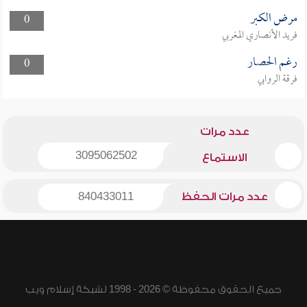
مرض الكبر
0
فريد الأنصاري المغربي
رغم الحصار
0
فرقة الروابي
عدد مرات
3095062502
الاستماع
عدد مرات الحفظ
840433011
جميع الحقوق محفوظة © 2026 - 1998 لشبكة إسلام ويب