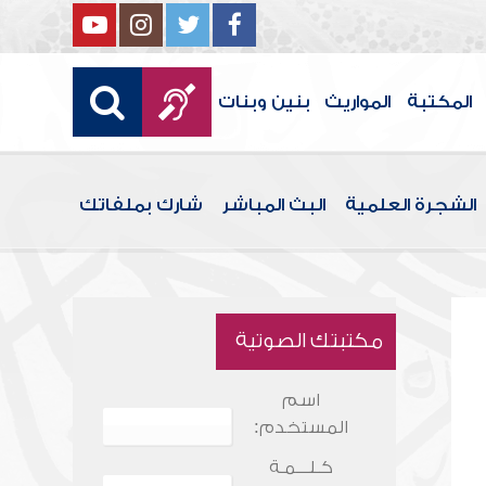
المكتبة
المواريث
بنين وبنات
الشجرة العلمية
البث المباشر
شارك بملفاتك
مكتبتك الصوتية
اسم
المستخدم:
كـلـــمـة