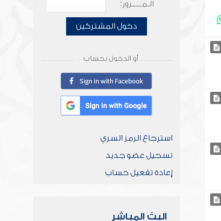
الـمـــــرور:
دخول المشتركين
أو الدخول بحساب
استرجاع الرمز السري
تسجيل عضو جديد
إعادة تفعيل حساب
البث المباشر