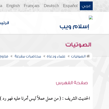
عربي
Español
Deutsch
Français
English
ia
الرئي
الصوتيات
الصوتيات
علماء ودعاة
محاضرات مفرغة
فتاوى ن
صفحة الفهرس
الحديث الشريف : ( من عمل عملاً ليس أمرنا عليه فهو رد ) م