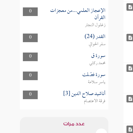
الإعجاز العلمي...من معجزات
0
القرآن
زغلول النجار
القدر (24)
0
سفر الحوالي
سورة ق
0
محمد ركابي
سورة فصّلت
0
ياسر سلامة
أناشيد صلاح الدين [3]
0
فرقة الاعتصام
عدد مرات