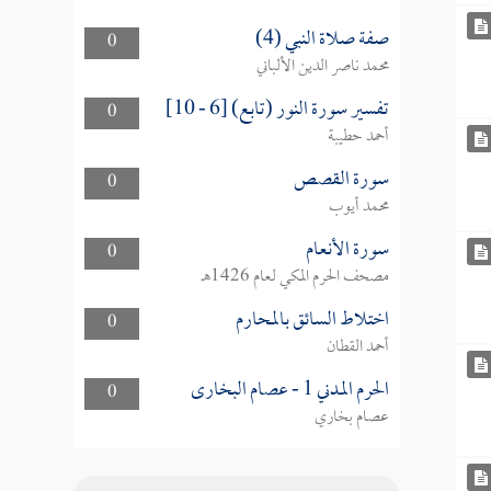
صفة صلاة النبي (4)
0
محمد ناصر الدين الألباني
تفسير سورة النور (تابع) [6 - 10]
0
أحمد حطيبة
سورة القصص
0
محمد أيوب
سورة الأنعام
0
مصحف الحرم المكي لعام 1426هـ
اختلاط السائق بالمحارم
0
أحمد القطان
الحرم المدني 1 - عصام البخارى
0
عصام بخاري