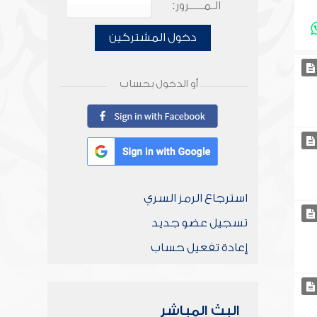
الـمـــــرور:
دخول المشتركين
أو الدخول بحساب
استرجاع الرمز السري
تسجيل عضو جديد
إعادة تفعيل حساب
البث المباشر