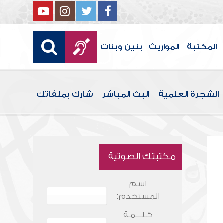
المكتبة
المواريث
بنين وبنات
الشجرة العلمية
البث المباشر
شارك بملفاتك
مكتبتك الصوتية
اسم
المستخدم:
كـلـــمـة