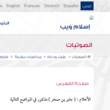
عربي
Español
Deutsch
Français
English
ia
الرئي
الصوتيات
الصوتيات
علماء ودعاة
محاضرات مفرغة
فتاوى ن
صفحة الفهرس
الأعلام : ( جابر بن صخر ) مذكور في المواضع التالية