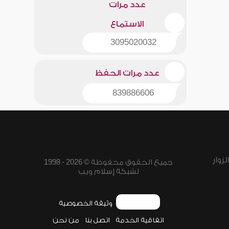
عدد مرات
الاستماع
3095020032
عدد مرات الحفظ
839886606
زوار
جميع الحقوق محفوظة © 2026 - 1998
لشبكة إسلام ويب
وثيقة الخصوصية
اتفاقية الخدمة
اتصل بنا
من نحن