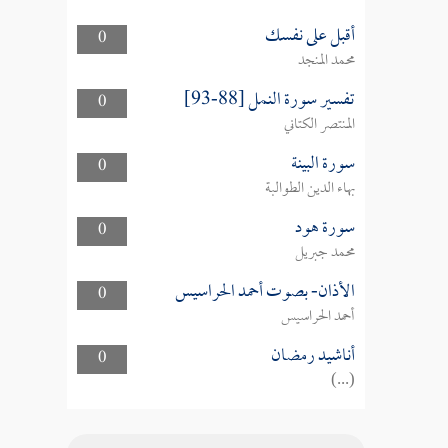
أقبل على نفسك
0
محمد المنجد
تفسير سورة النمل [88-93]
0
المنتصر الكتاني
سورة البينة
0
بهاء الدين الطوالبة
سورة هود
0
محمد جبريل
الأذان- بصوت أحمد الحراسيس
0
أحمد الحراسيس
أناشيد رمضان
0
(...)