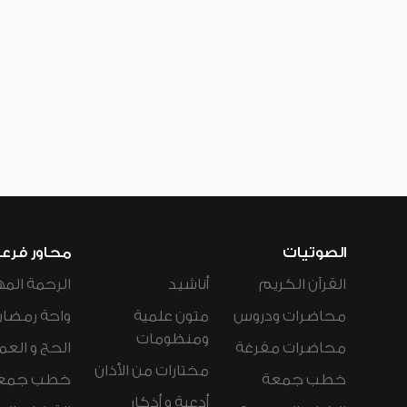
الصوتيات
محاور فرع
القرآن الكريم
أناشيد
الرحمة المه
محاضرات ودروس
متون علمية
واحة رمضان
ومنظومات
محاضرات مفرغة
الحج و العم
مختارات من الأذان
خطب جمعة
خطب جمع
أدعية و أذكار