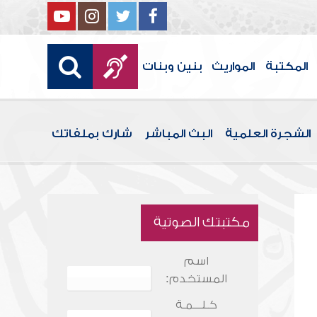
المكتبة
المواريث
بنين وبنات
الشجرة العلمية
البث المباشر
شارك بملفاتك
مكتبتك الصوتية
اسم
المستخدم:
كـلـــمـة