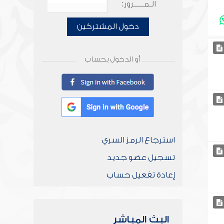
الـمـــــرور:
دخول المشتركين
أو الدخول بحساب
استرجاع الرمز السري
تسجيل عضو جديد
إعادة تفعيل حساب
البث المباشر