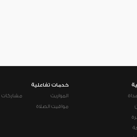
ية
خدمات تفاعلية
داة
المواريث
مشاركات ال
مواقيت الصلاة
رة
ة