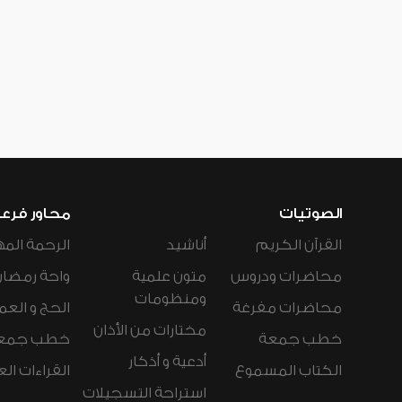
الصوتيات
محاور فرع
القرآن الكريم
أناشيد
الرحمة المه
محاضرات ودروس
متون علمية
واحة رمضان
ومنظومات
محاضرات مفرغة
الحج و العم
مختارات من الأذان
خطب جمعة
خطب جمع
أدعية و أذكار
الكتاب المسموع
القراءات ال
استراحة التسجيلات