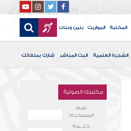
المكتبة
المواريث
بنين وبنات
الشجرة العلمية
البث المباشر
شارك بملفاتك
مكتبتك الصوتية
اسم
المستخدم:
كـلـــمـة