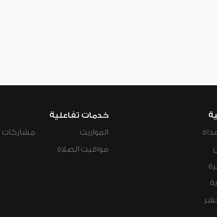
ية
خدمات تفاعلية
داة
المواريث
مشاركات ال
مواقيت الصلاة
رة
ة
عشر