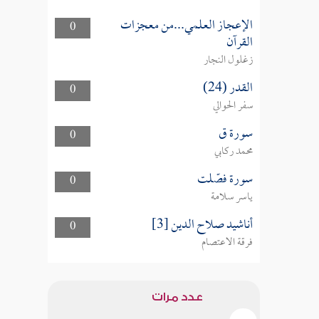
الإعجاز العلمي...من معجزات
0
القرآن
زغلول النجار
القدر (24)
0
سفر الحوالي
سورة ق
0
محمد ركابي
سورة فصّلت
0
ياسر سلامة
أناشيد صلاح الدين [3]
0
فرقة الاعتصام
عدد مرات