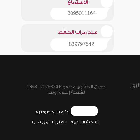
الاستماع
3095011164
عدد مرات الحفظ
839797542
زوار
جميع الحقوق محفوظة © 2026 - 1998
لشبكة إسلام ويب
وثيقة الخصوصية
اتفاقية الخدمة
اتصل بنا
من نحن