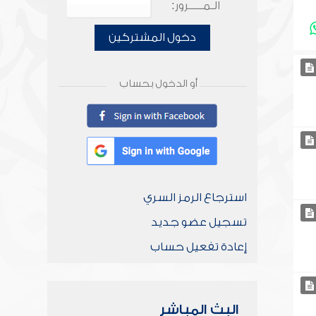
الـمـــــرور:
دخول المشتركين
أو الدخول بحساب
استرجاع الرمز السري
تسجيل عضو جديد
إعادة تفعيل حساب
البث المباشر