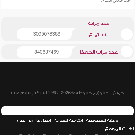
محمد صديق المنشاوي
عدد مرات
3095078363
الاستماع
عدد مرات الحفظ
840687469
جميع الحقوق محفوظة © 2026 - 1998 لشبكة إسلام ويب
وثيقة الخصوصية
اتفاقية الخدمة
اتصل بنا
من نحن
لغات الموقع: