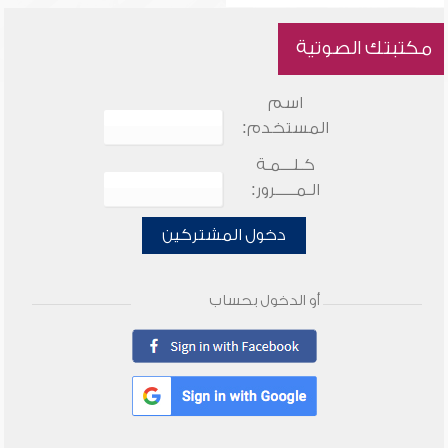
مكتبتك الصوتية
اسم
المستخدم:
كـلـــمـة
الـمـــــرور:
دخول المشتركين
أو الدخول بحساب