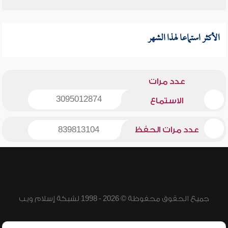
الأكثر استماعا لهذا الشهر
عدد مرات
3095012874
الاستماع
عدد مرات الحفظ
839813104
جميع الحقوق محفوظة © 2026 - 1998 لشبكة إسلام ويب