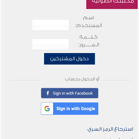
مكتبتك الصوتية
اسم
المستخدم:
كـلـــمـة
الـمـــــرور:
دخول المشتركين
أو الدخول بحساب
استرجاع الرمز السري