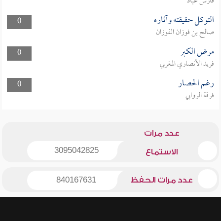
فارس عباد
التوكل حقيقته وآثاره
0
صالح بن فوزان الفوزان
مرض الكبر
0
فريد الأنصاري المغربي
رغم الحصار
0
فرقة الروابي
عدد مرات
3095042825
الاستماع
عدد مرات الحفظ
840167631