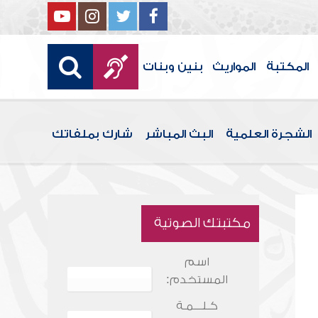
المكتبة
المواريث
بنين وبنات
الشجرة العلمية
البث المباشر
شارك بملفاتك
مكتبتك الصوتية
اسم
المستخدم:
كـلـــمـة