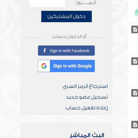
الـمـــــرور:
دخول المشتركين
أو الدخول بحساب
استرجاع الرمز السري
تسجيل عضو جديد
إعادة تفعيل حساب
البث المباشر