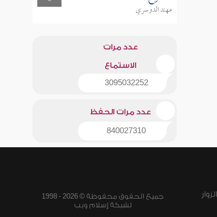
مهند الدوسري
عدد مرات
الاستماع
3095032252
عدد مرات الحفظ
840027310
زوار
جميع الحقوق محفوظة © 2026 - 1998
لشبكة إسلام ويب