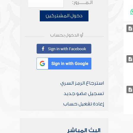
الـمـــــرور:
دخول المشتركين
أو الدخول بحساب
استرجاع الرمز السري
تسجيل عضو جديد
إعادة تفعيل حساب
البث المباشر