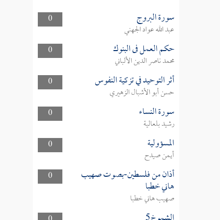
سورة البروج
0
عبد الله عواد الجهني
حكم العمل فى البنوك
0
محمد ناصر الدين الألباني
أثر التوحيد في تزكية النفوس
0
حسن أبو الأشبال الزهيري
سورة النساء
0
رشيد بلعالية
المسؤولية
0
أيمن صيدح
أذان من فلسطين-بصوت صهيب
0
هاني خطبا
صهيب هاني خطبا
الشموخ5
0