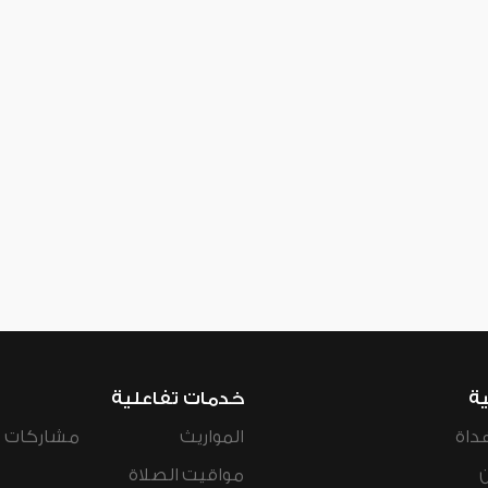
ية
خدمات تفاعلية
داة
المواريث
مشاركات ال
مواقيت الصلاة