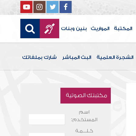
المكتبة
المواريث
بنين وبنات
الشجرة العلمية
البث المباشر
شارك بملفاتك
مكتبتك الصوتية
اسم
المستخدم:
كـلـــمـة