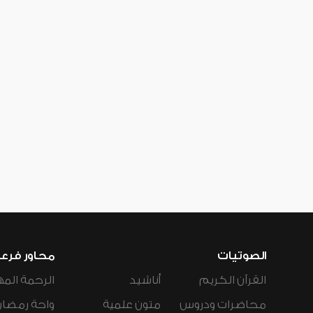
الصوتيات
محاور فرع
القرآن الكريم
أناشيد
الرحمة المه
محاضرات ودروس
متون علمية
واحة رمضان