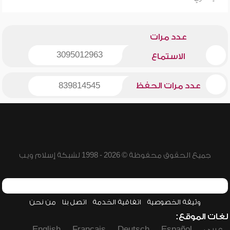
عدد مرات
3095012963
الاستماع
عدد مرات الحفظ
839814545
جميع الحقوق محفوظة © 2026 - 1998 لشبكة إسلام ويب
وثيقة الخصوصية
اتفاقية الخدمة
اتصل بنا
من نحن
لغات الموقع:
عربي
Español
Deutsch
Français
English