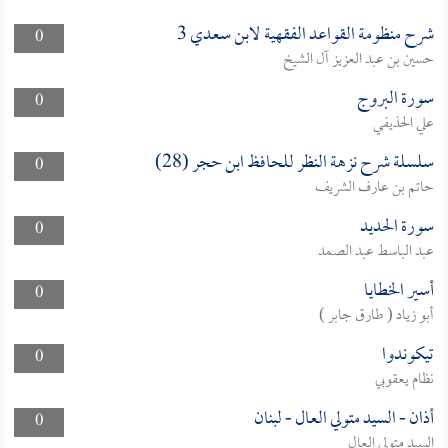
شرح منظومة القواعد الفقهية لابن سعدي 3
0
حسين بن عبد العزيز آل الشيخ
سورة البروج
0
علي الحذيفي
سلسلة شرح نزهة النظر للحافظ ابن حجر (28)
0
حاتم بن عارف الشريف
سورة الحديد
0
عبد الباسط عبد الصمد
أسير الخطايا
0
أبو زياد ( طارق جابر )
تيكوندوا
0
نظام يعقوبي
أذان - السيد متولي العال - لبنان
0
السيد متولي العال