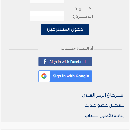
كـلـــمـة
الـمـــــرور:
دخول المشتركين
أو الدخول بحساب
استرجاع الرمز السري
تسجيل عضو جديد
إعادة تفعيل حساب