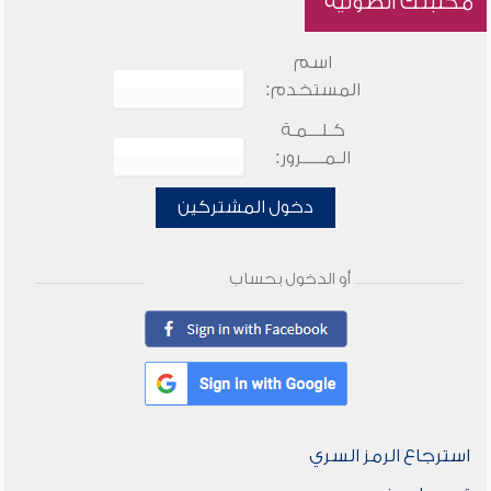
مكتبتك الصوتية
اسم
المستخدم:
كـلـــمـة
الـمـــــرور:
دخول المشتركين
أو الدخول بحساب
استرجاع الرمز السري