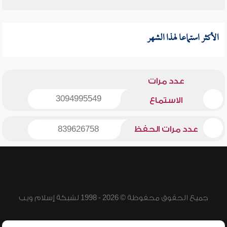
الأكثر استماعا لهذا الشهر
عدد مرات
3094995549
الاستماع
عدد مرات الحفظ
839626758
جميع الحقوق محفوظة © 2026 - 1998 لشبكة إسلام ويب