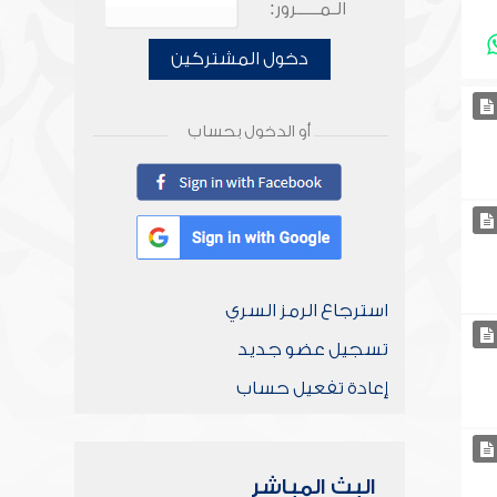
الـمـــــرور:
دخول المشتركين
أو الدخول بحساب
استرجاع الرمز السري
تسجيل عضو جديد
إعادة تفعيل حساب
البث المباشر