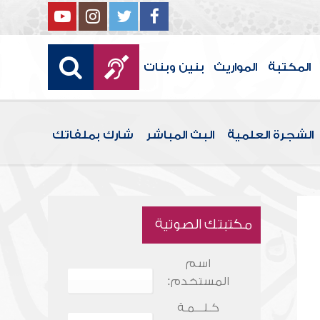
المكتبة
المواريث
بنين وبنات
الشجرة العلمية
البث المباشر
شارك بملفاتك
مكتبتك الصوتية
اسم
المستخدم:
كـلـــمـة