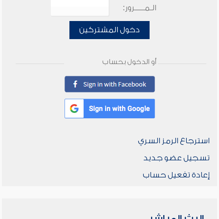
الـمـــــرور:
دخول المشتركين
أو الدخول بحساب
استرجاع الرمز السري
تسجيل عضو جديد
إعادة تفعيل حساب
البث المباشر