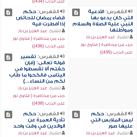
على الدرب (434))
الفهرس:
الأدعية
الفهرس:
حكم
التي كان يدعو بها
قضاء رمضان للحائض
النبي عليه الصلاة والسلام
إذا أفطرت فيه
ومواطنها
للشيخ:
عبد العزيز بن باز
للشيخ:
عبد العزيز بن باز
جزء من محاضرة ( فتاوى نور
جزء من محاضرة ( فتاوى نور
على الدرب (436))
على الدرب (435))
الفهرس:
تفسير
قوله تعالى: (فإن
خفتم ألا تقسطوا في
اليتامى فانكحوا ما طاب
لكم من النساء...)
للشيخ:
عبد العزيز بن باز
جزء من محاضرة ( فتاوى نور
على الدرب (438))
الفهرس:
حكم
الفهرس:
حكم
لبس الملابس التي
تأدية العمرة عن
عليها صور
الوالدين في وقت واحد
للشيخ:
عبد العزيز بن باز
للشيخ:
عبد العزيز بن باز