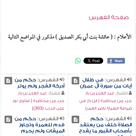
صفحة الفهرس
الأعلام : ( عائشة بنت أبي بكر الصديق ) مذكور في المواضع التالية
الفهرس:
في ظلال
الفهرس:
حكم من
آيات من سورة آل عمران
أدركه الفجر ولم يوتر
للشيخ:
عبد العزيز بن باز
للشيخ:
عبد العزيز بن باز
جزء من محاضرة ( ابن باز في
جزء من محاضرة ( فتاوى نور
ضيافة الشيخ/ ناصر العمر)
على الدرب (303))
الفهرس:
حكم
الفهرس:
حكم من
الصلاة خلف من يعتقد
قدم للعمرة وتجاوز
بأصحاب القبور ما يقدح
الميقات ولم يحرم