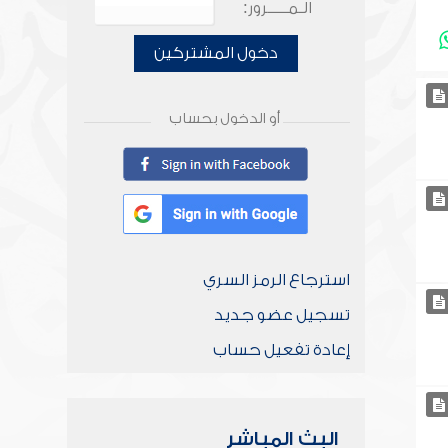
الـمـــــرور:
دخول المشتركين
أو الدخول بحساب
استرجاع الرمز السري
تسجيل عضو جديد
إعادة تفعيل حساب
البث المباشر