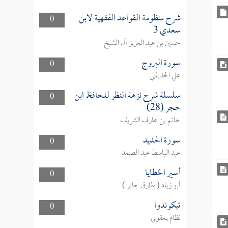
شرح منظومة القواعد الفقهية لابن
0
سعدي 3
حسين بن عبد العزيز آل الشيخ
سورة البروج
0
علي الحذيفي
سلسلة شرح نزهة النظر للحافظ ابن
0
حجر (28)
حاتم بن عارف الشريف
سورة الحديد
0
عبد الباسط عبد الصمد
أسير الخطايا
0
أبو زياد ( طارق جابر )
تيكوندوا
0
نظام يعقوبي