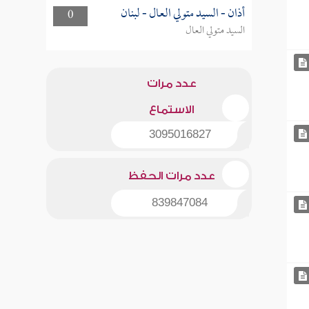
أذان - السيد متولي العال - لبنان
0
السيد متولي العال
عدد مرات
الاستماع
3095016827
عدد مرات الحفظ
839847084