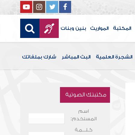
المكتبة
المواريث
بنين وبنات
الشجرة العلمية
البث المباشر
شارك بملفاتك
مكتبتك الصوتية
اسم
المستخدم:
كـلـــمـة