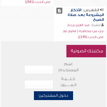
على الدرب (941))
الفهرس:
الأذكار
المشروعة بعد صلاة
الصبح
للشيخ:
عبد العزيز بن باز
جزء من محاضرة ( فتاوى نور
على الدرب (195))
مكتبتك الصوتية
اسم
المستخدم:
كـلـــمـة
الـمـــــرور:
دخول المشتركين