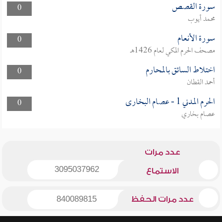
سورة القصص
0
محمد أيوب
سورة الأنعام
0
مصحف الحرم المكي لعام 1426هـ
اختلاط السائق بالمحارم
0
أحمد القطان
الحرم المدني 1 - عصام البخارى
0
عصام بخاري
عدد مرات
3095037962
الاستماع
عدد مرات الحفظ
840089815