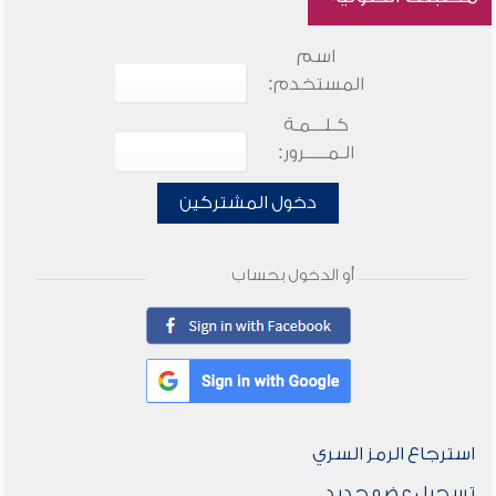
اسم
المستخدم:
كـلـــمـة
الـمـــــرور:
دخول المشتركين
أو الدخول بحساب
استرجاع الرمز السري
تسجيل عضو جديد