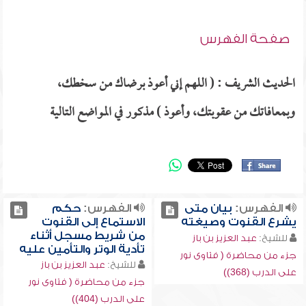
صفحة الفهرس
الحديث الشريف : ( اللهم إني أعوذ برضاك من سخطك،
وبمعافاتك من عقوبتك، وأعوذ ) مذكور في المواضع التالية
الفهرس:
بيان متى
الفهرس:
حكم
يشرع القنوت وصيغته
الاستماع إلى القنوت
من شريط مسجل أثناء
للشيخ:
عبد العزيز بن باز
تأدية الوتر والتأمين عليه
جزء من محاضرة ( فتاوى نور
للشيخ:
عبد العزيز بن باز
على الدرب (368))
جزء من محاضرة ( فتاوى نور
على الدرب (404))