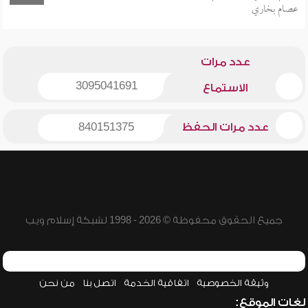
عصام بخاري
عدد مرات
3095041691
الاستماع
عدد مرات الحفظ
840151375
جميع الحقوق محفوظة © 2026 - 1998 لشبكة إسلام ويب
وثيقة الخصوصية
اتفاقية الخدمة
اتصل بنا
من نحن
لغات الموقع: