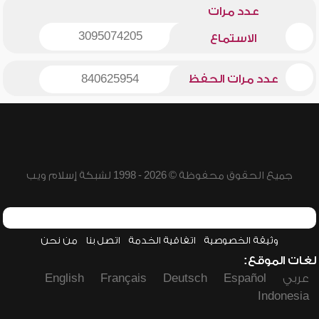
عدد مرات
3095074205
الاستماع
عدد مرات الحفظ
840625954
جميع الحقوق محفوظة © 2026 - 1998 لشبكة إسلام ويب
وثيقة الخصوصية
اتفاقية الخدمة
اتصل بنا
من نحن
لغات الموقع:
عربي
Español
Deutsch
Français
English
Indonesia