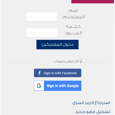
اسم
المستخدم:
كـلـــمـة
الـمـــــرور:
دخول المشتركين
أو الدخول بحساب
استرجاع الرمز السري
تسجيل عضو جديد