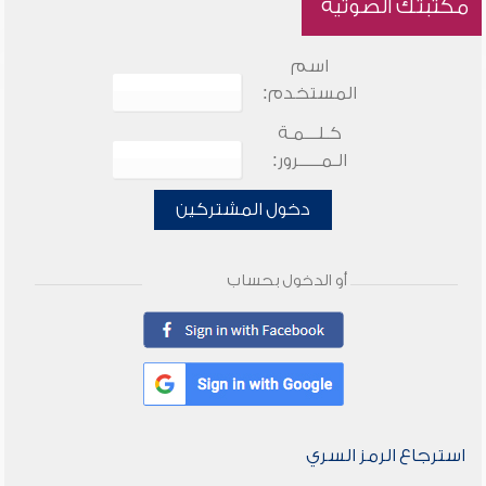
مكتبتك الصوتية
اسم
المستخدم:
كـلـــمـة
الـمـــــرور:
دخول المشتركين
أو الدخول بحساب
استرجاع الرمز السري