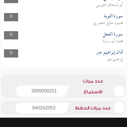
أبو إسحاق الحويني
سورة التوبة
0
محمود خليل الحصري
سورة النحل
0
محمد أبو سنينة
أذان إبراهيم جبر
0
إبراهيم جبر
عدد مرات
3095050251
الاستماع
عدد مرات الحفظ
840242053