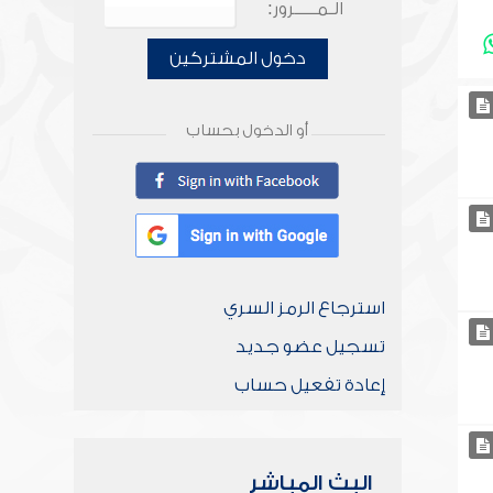
الـمـــــرور:
دخول المشتركين
أو الدخول بحساب
استرجاع الرمز السري
تسجيل عضو جديد
إعادة تفعيل حساب
البث المباشر