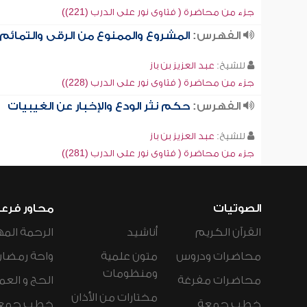
جزء من محاضرة ( فتاوى نور على الدرب (221))
الفهرس:
المشروع والممنوع من الرقى والتمائم
للشيخ:
عبد العزيز بن باز
جزء من محاضرة ( فتاوى نور على الدرب (228))
الفهرس:
حكم نثر الودع والإخبار عن الغيبيات
للشيخ:
عبد العزيز بن باز
جزء من محاضرة ( فتاوى نور على الدرب (281))
الصوتيات
محاور فرع
القرآن الكريم
أناشيد
الرحمة المه
محاضرات ودروس
متون علمية
واحة رمضان
ومنظومات
محاضرات مفرغة
الحج و العم
مختارات من الأذان
خطب جمعة
خطب جمع