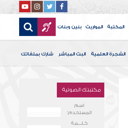
المكتبة
المواريث
بنين وبنات
الشجرة العلمية
البث المباشر
شارك بملفاتك
مكتبتك الصوتية
اسم
المستخدم:
كـلـــمـة