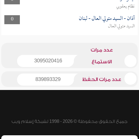
نظام يعقوبي
أذان - السيد متولي العال - لبنان
0
السيد متولي العال
عدد مرات
3095020416
الاستماع
عدد مرات الحفظ
839893329
جميع الحقوق محفوظة © 2026 - 1998 لشبكة إسلام ويب