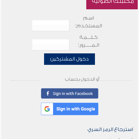
مكتبتك الصوتية
اسم
المستخدم:
كـلـــمـة
الـمـــــرور:
دخول المشتركين
أو الدخول بحساب
استرجاع الرمز السري