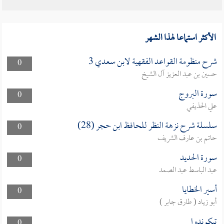
الأكثر استماعا لهذا الشهر
شرح منظومة القواعد الفقهية لابن سعدي 3
0
حسين بن عبد العزيز آل الشيخ
سورة البروج
0
علي الحذيفي
سلسلة شرح نزهة النظر للحافظ ابن حجر (28)
0
حاتم بن عارف الشريف
سورة الحديد
0
عبد الباسط عبد الصمد
أسير الخطايا
0
أبو زياد ( طارق جابر )
تيكوندوا
0