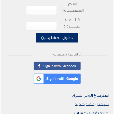
اسم
المستخدم:
كـلـــمـة
الـمـــــرور:
دخول المشتركين
أو الدخول بحساب
استرجاع الرمز السري
تسجيل عضو جديد
إعادة تفعيل حساب